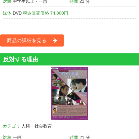
対象
中学生以上・一般
時間
21 分
媒体
DVD
税込販売価格 74,800円
商品の詳細を見る
反対する理由
カテゴリ
人権・社会教育
対象
一般
時間
21 分